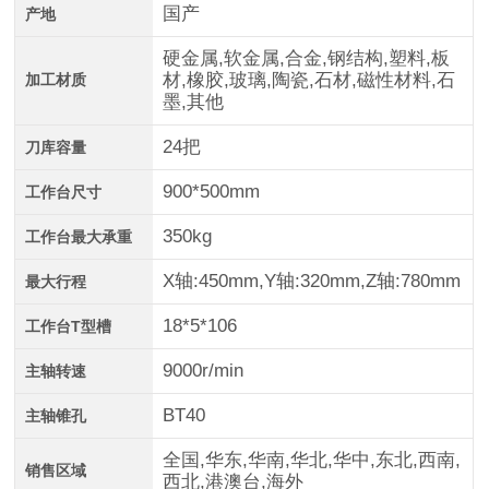
国产
产地
硬金属,软金属,合金,钢结构,塑料,板
材,橡胶,玻璃,陶瓷,石材,磁性材料,石
加工材质
墨,其他
24把
刀库容量
900*500mm
工作台尺寸
350kg
工作台最大承重
X轴:450mm,Y轴:320mm,Z轴:780mm
最大行程
18*5*106
工作台T型槽
9000r/min
主轴转速
BT40
主轴锥孔
全国,华东,华南,华北,华中,东北,西南,
销售区域
西北,港澳台,海外