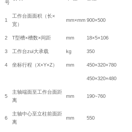
号
工作台面面积（长×
1
mm×mm
900×500
宽）
2
T型槽×槽数×间距
mm
18×5×106
3
工作台zui大承载
kg
350
4
坐标行程（X×Y×Z）
mm
450×320×780
450×320×480
主轴端面至工作台面距
5
mm
190~760
离
主轴中心至立柱前面距
6
mm
550
离